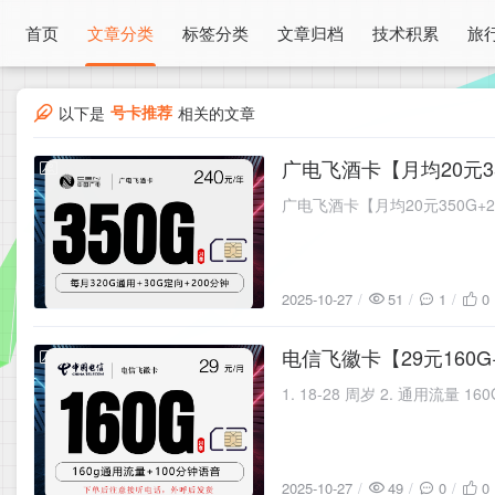
首页
文章分类
标签分类
文章归档
技术积累
旅
号卡推荐
以下是
相关的文章
广电飞酒卡【月均20元35
2025-10-27
广电飞酒卡【月均20元350G+2
2025-10-27
51
1
0
电信飞徽卡【29元160G
2025-10-27
1. 18-28 周岁 2. 通用流量 1
2025-10-27
49
0
0